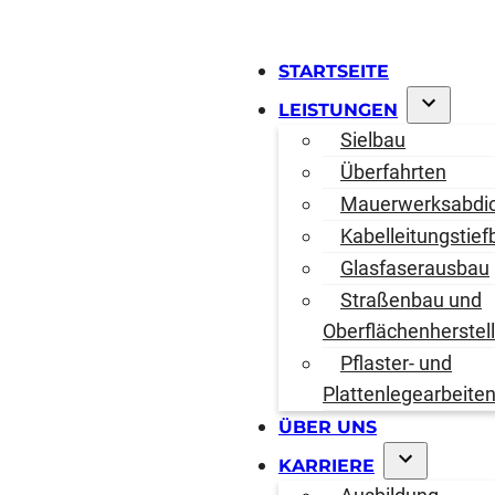
STARTSEITE
LEISTUNGEN
Sielbau
Überfahrten
Mauerwerksabdi
Kabelleitungstief
Glasfaserausbau
Straßenbau und
Oberflächenherstel
Pflaster- und
Plattenlegearbeite
ÜBER UNS
KARRIERE