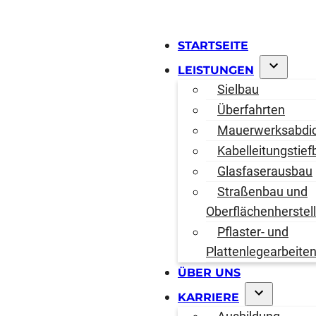
STARTSEITE
LEISTUNGEN
Sielbau
Überfahrten
Mauerwerksabdi
Kabelleitungstief
Glasfaserausbau
Straßenbau und
Oberflächenherstel
Pflaster- und
Plattenlegearbeite
ÜBER UNS
KARRIERE